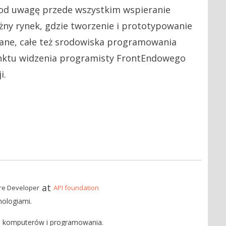
 pod uwagę przede wszystkim wspieranie
ężny rynek, gdzie tworzenie i prototypowanie
wane, całe też srodowiska programowania
unktu widzenia programisty FrontEndowego
i.
at
re Developer
API foundation
ologiami.
m komputerów i programowania.