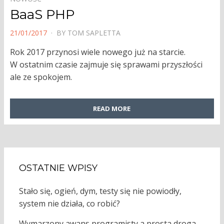
BaaS PHP
POSTED
21/01/2017
BY
TOM SAPLETTA
ON
Rok 2017 przynosi wiele nowego już na starcie.
W ostatnim czasie zajmuje się sprawami przyszłości
ale ze spokojem.
READ MORE
OSTATNIE WPISY
Stało się, ogień, dym, testy się nie powiodły,
system nie działa, co robić?
Wymarzony awans programisty a prosta droga