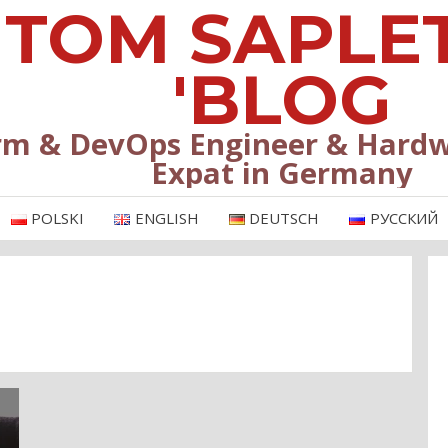
TOM SAPLE
'BLOG
rm & DevOps Engineer & Hardw
Expat in Germany
POLSKI
ENGLISH
DEUTSCH
РУССКИЙ