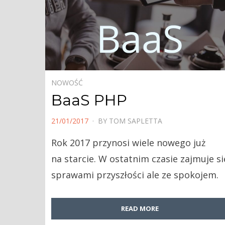
NOWOŚĆ
BaaS PHP
POSTED
21/01/2017
BY
TOM SAPLETTA
ON
Rok 2017 przynosi wiele nowego już
na starcie. W ostatnim czasie zajmuje si
sprawami przyszłości ale ze spokojem.
READ MORE