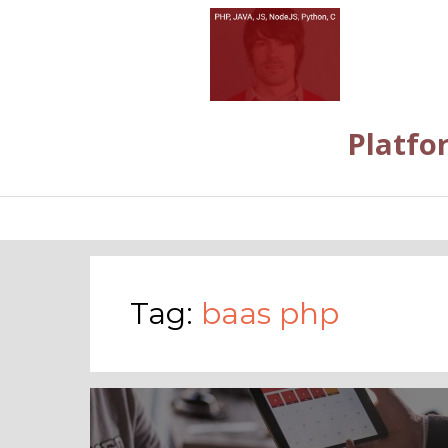
Platfo
Tag:
baas php