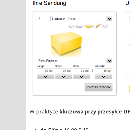
W praktyce
kluczowa przy przesyłce D
do 5Kg
= 16,99 EUR