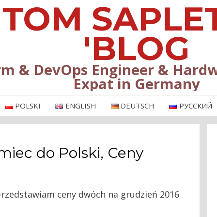
TOM SAPLE
'BLOG
rm & DevOps Engineer & Hardw
Expat in Germany
POLSKI
ENGLISH
DEUTSCH
РУССКИЙ
miec do Polski, Ceny
 przedstawiam ceny dwóch na grudzień 2016