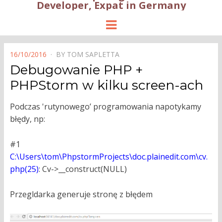
Developer, Expat in Germany
Menu
POSTED
16/10/2016
BY
TOM SAPLETTA
ON
Debugowanie PHP +
PHPStorm w kilku screen-ach
Podczas 'rutynowego’ programowania napotykamy
błędy, np:
#1
C:\Users\tom\PhpstormProjects\doc.plainedit.com\cv.
php(25)
: Cv->__construct(NULL)
Przegldarka generuje stronę z błędem